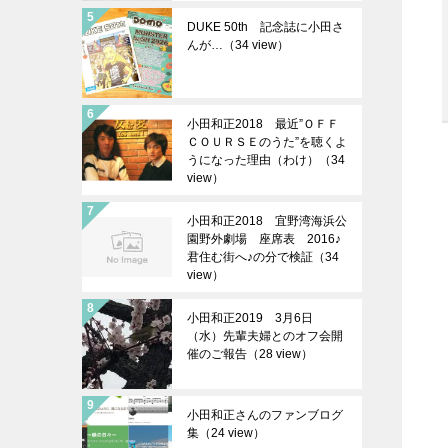
DUKE 50th 記念誌に小田さ
んが…（34 view）
小田和正2018 最近”ＯＦＦ
ＣＯＵＲＳＥのうた”を聴くよ
うになった理由（わけ）（34
view）
小田和正2018 宜野湾海浜公
園野外劇場 座席表 2016♪
君住む街へ♪の分で検証（34
view）
小田和正2019 3月6日
（水）先輩夫婦とのオフ会開
催のご報告（28 view）
小田和正さんのファンブログ
集（24 view）