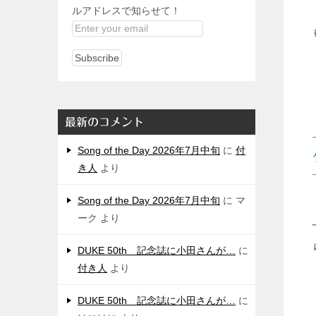
ルアドレスで知らせて！
最新のコメント
Song of the Day 2026年7月中旬
に
付
き人
より
Song of the Day 2026年7月中旬
に
マ
ーク
より
DUKE 50th 記念誌に小田さんが…
に
付き人
より
DUKE 50th 記念誌に小田さんが…
に