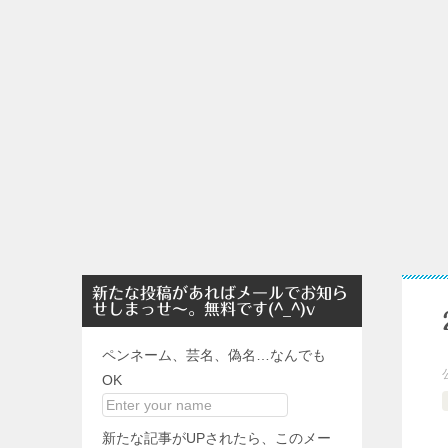
新たな投稿があればメールでお知ら
せしまっせ～。無料です(^_^)v
ペンネーム、芸名、偽名…なんでも
OK
新たな記事がUPされたら、このメー