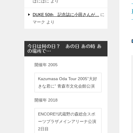
はにはに
より
DUKE 50th 記念誌に小田さんが…
に
マーク
より
今日は何の日？ あの日 あの時 あ
の場所で…
開催年
2005
Kazumasa Oda Tour 2005”大好
きな君に” 青森市文化会館公演
開催年
2018
ENCORE!!武蔵野の森総合スポ
ーツプラザメインアリーナ公演
2日目