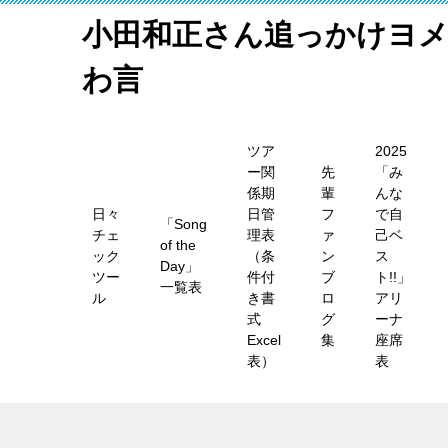
小田和正さん追っかけヨ
わ言
ツア
2025
ー関
先
「み
係期
輩
んな
日々
日管
フ
で自
「Song
チェ
理表
ァ
己ベ
of the
ック
（条
ン
ス
Day」
ツー
件付
ブ
ト!!」
一覧表
ル
き書
ロ
アリ
式
グ
ーナ
Excel
集
座席
表）
表