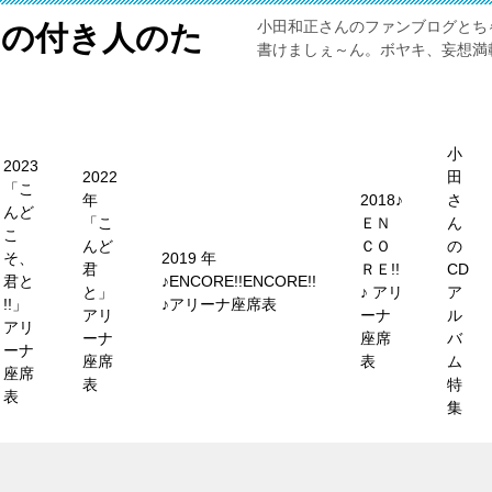
小田和正さんのファンブログとち
メの付き人のた
書けましぇ～ん。ボヤキ、妄想満載
小
2023
2022
田
「こ
年
2018♪
さ
んど
「こ
ＥＮ
ん
こ
んど
ＣＯ
の
そ、
2019 年
君
ＲＥ!!
CD
君と
♪ENCORE!!ENCORE!!
と」
♪ アリ
ア
!!」
♪アリーナ座席表
アリ
ーナ
ル
アリ
ーナ
座席
バ
ーナ
座席
表
ム
座席
表
特
表
集