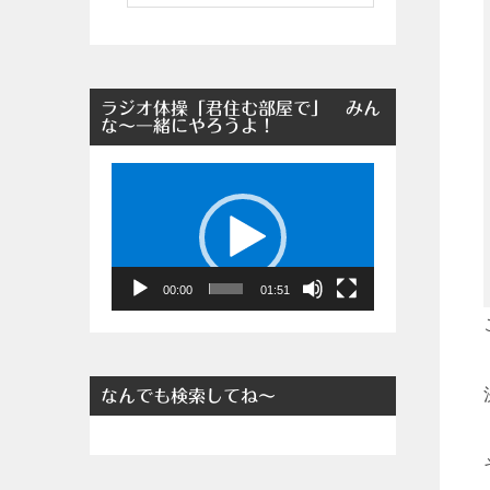
ラジオ体操「君住む部屋で」 みん
な～一緒にやろうよ！
動
画
プ
レ
ー
00:00
01:51
ヤ
ー
なんでも検索してね～