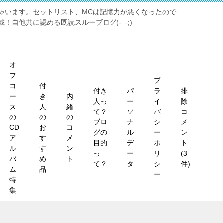
ゃいます。セットリスト、MCは記憶力が悪くなったので
！自他共に認める既読スルーブログ(-_-;)
オ
フ
プ
コ
付
付き
パ
ラ
排
ー
き
内
人っ
ー
イ
除
ス
人
緒
て？
ソ
バ
コ
の
の
の
ブロ
ナ
シ
メ
CD
お
コ
グの
ル
ー
ン
ア
す
メ
目的
デ
ポ
ト
ル
す
ン
っ
ー
リ
(3
バ
め
ト
て？
タ
シ
件)
ム
品
ー
特
集