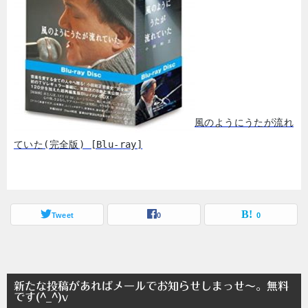
風のようにうたが流れ
ていた(完全版) [Blu-ray]
Tweet
0
0
新たな投稿があればメールでお知らせしまっせ～。無料
です(^_^)v