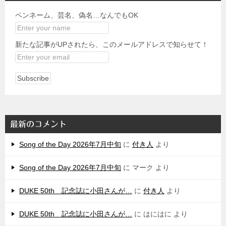
ペンネーム、芸名、偽名…なんでもOK
新たな記事がUPされたら、このメールアドレスで知らせて！
最新のコメント
Song of the Day 2026年7月中旬
に
付き人
より
Song of the Day 2026年7月中旬
に
マーク
より
DUKE 50th 記念誌に小田さんが…
に
付き人
より
DUKE 50th 記念誌に小田さんが…
に
はにはに
より