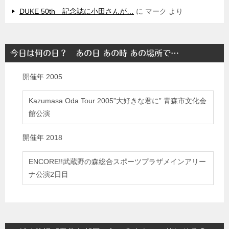
DUKE 50th 記念誌に小田さんが…
に
マーク
より
今日は何の日？ あの日 あの時 あの場所で…
開催年
2005
Kazumasa Oda Tour 2005”大好きな君に” 青森市文化会
館公演
開催年
2018
ENCORE!!武蔵野の森総合スポーツプラザメインアリー
ナ公演2日目