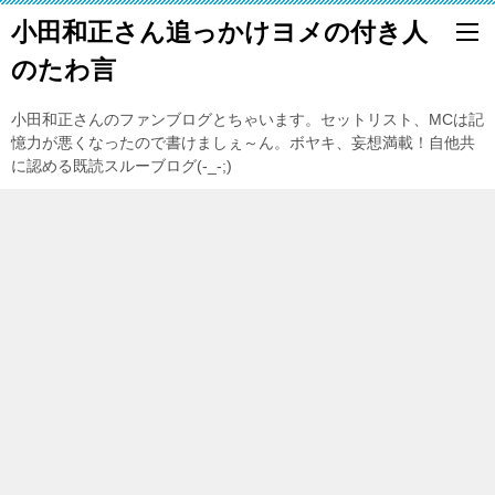
小田和正さん追っかけヨメの付き人
のたわ言
小田和正さんのファンブログとちゃいます。セットリスト、MCは記
憶力が悪くなったので書けましぇ～ん。ボヤキ、妄想満載！自他共
に認める既読スルーブログ(-_-;)