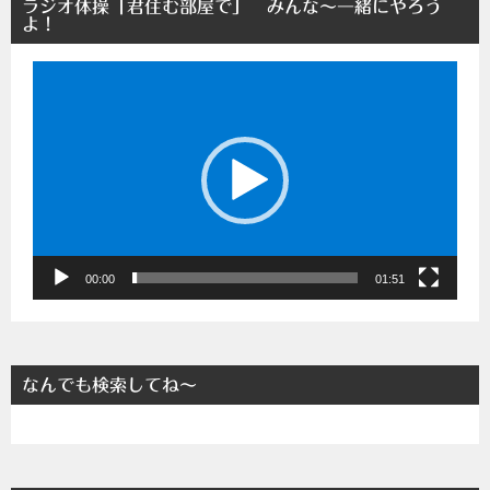
ラジオ体操「君住む部屋で」 みんな～一緒にやろう
よ！
動
画
プ
レ
ー
ヤ
ー
00:00
01:51
なんでも検索してね～