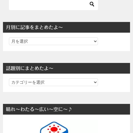
月別に記事をまとめたよ～
話題別にまとめたよ～
話
題
別
に
晴れ～わたる～広い～空に～♪
ま
と
め