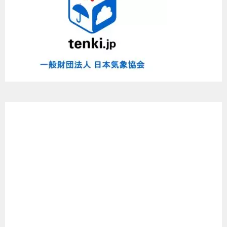
た
よ
～