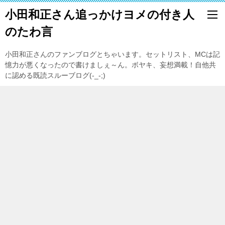
小田和正さん追っかけヨメの付き人
のたわ言
小田和正さんのファンブログとちゃいます。セットリスト、MCは記
憶力が悪くなったので書けましぇ～ん。ボヤキ、妄想満載！自他共
に認める既読スルーブログ(-_-;)