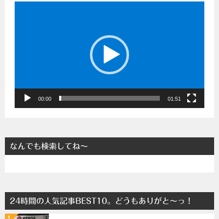
動
画
プ
レ
ー
ヤ
ー
00:00
01:51
なんでも検索してね～
24時間の人気記事BEST10。どうもありがと～っ！