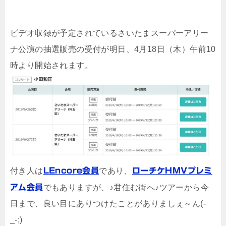
ビデオ収録が予定されているさいたまスーパーアリー
ナ公演の抽選販売の受付が明日、4月18日（木）午前10
時より開始されます。
付き人は
LEncore会員
であり、
ローチケHMVプレミ
アム会員
でもありますが、♪君住む街へ♪ツアーから今
日まで、良い目にありつけたことがありましぇ～ん(-
_-;)