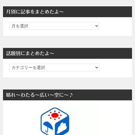
月別に記事をまとめたよ～
話題別にまとめたよ～
話
題
別
に
晴れ～わたる～広い～空に～♪
ま
と
め
た
よ
～