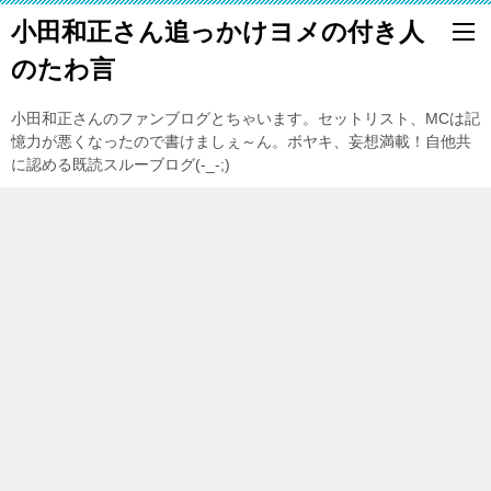
小田和正さん追っかけヨメの付き人
のたわ言
小田和正さんのファンブログとちゃいます。セットリスト、MCは記
憶力が悪くなったので書けましぇ～ん。ボヤキ、妄想満載！自他共
に認める既読スルーブログ(-_-;)