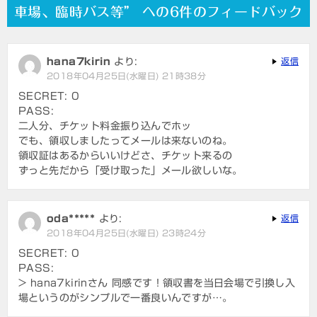
ビ
車場、臨時バス等” への6件のフィードバック
ゲ
ー
hana7kirin
より:
返信
シ
2018年04月25日(水曜日) 21時38分
ョ
SECRET: 0
PASS:
ン
二人分、チケット料金振り込んでホッ
でも、領収しましたってメールは来ないのね。
領収証はあるからいいけどさ、チケット来るの
ずっと先だから「受け取った」メール欲しいな。
oda*****
より:
返信
2018年04月25日(水曜日) 23時24分
SECRET: 0
PASS:
> hana7kirinさん 同感です！領収書を当日会場で引換し入
場というのがシンプルで一番良いんですが…。