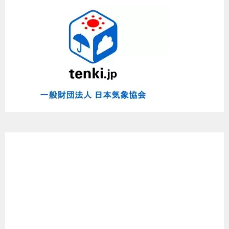
と
め
た
よ
～