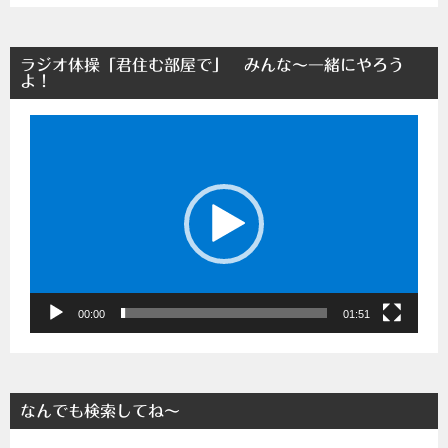
ラジオ体操「君住む部屋で」 みんな～一緒にやろう
よ！
動
画
プ
レ
ー
ヤ
ー
00:00
01:51
なんでも検索してね～