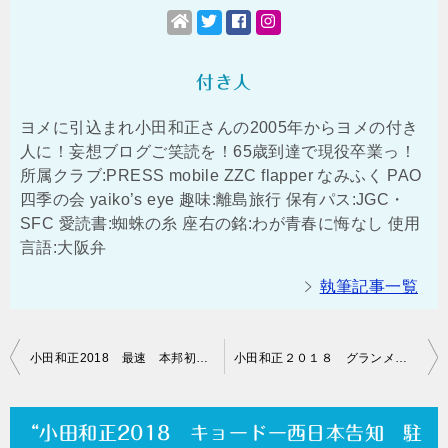
付き人
ヨメに引込まれ小田和正さんの2005年からヨメの付き
人に！妄想ブログご笑読を！65歳到達で現役卒業っ！
所属クラブ:PRESS mobile ZZC flapper なみふく PAO
四季の会 yaiko’s eye 趣味:離島旅行 保有パス:JGC・
SFC 愛読書:蜘蛛の糸 座右の銘:わが青春に悔なし 使用
言語:大阪弁
執筆記事一覧
投
小田和正2018 最速 本邦初公開！グランメッセ熊本のチケットを検証する
小田和正２０１８ グランメッセ熊本へクルマで参戦の皆さんへ
稿
ナ
“小田和正2018 キョードー西日本告知 駐