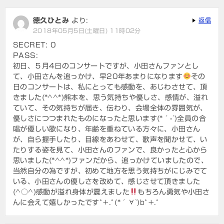
徳久ひとみ
より:
返信
2018年05月5日(土曜日) 11時02分
SECRET: 0
PASS:
初日、５月4日のコンサートですが、小田さんファンとし
て、小田さんを追っかけ、早20年あまりになります
その
日のコンサートは、私にとっても感動を、あじわさせて、頂
きました(*^^*)熊本を、思う気持ちや優しさ、感情が、溢れ
ていて、その気持ちが届き、伝わり、会場全体の雰囲気が、
優しさにつつまれたものになったと思います(*´-`)全員の合
唱が優しい歌になり、年齢を重ねている方々に、小田さん
が、自ら握手したり、目線をあわせて、歌声を聞かせて、い
たりする姿を見て、小田さんのファンで、良かったと心から
思いました(*^^*)ファンだから、追っかけていましたので、
当然自分の為ですが、初めて地方を思う気持ちがにじみでて
いる、小田さんの優しさを改めて、感じさせて頂きました
(^○^)感動が溢れ身体が震えました
もちろん勇気や小田さ
んに会えて嬉しかったですﾟ+.ﾟ(*´∀`)bﾟ+.ﾟ