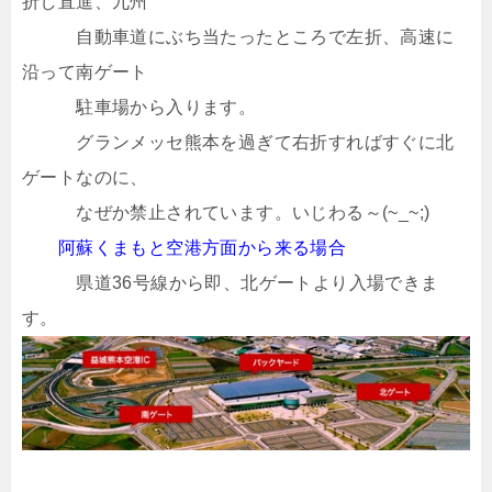
折し直進、九州
自動車道にぶち当たったところで左折、高速に
沿って南ゲート
駐車場から入ります。
グランメッセ熊本を過ぎて右折すればすぐに北
ゲートなのに、
なぜか禁止されています。いじわる～(~_~;)
阿蘇くまもと空港方面から来る場合
県道36号線から即、北ゲートより入場できま
す。