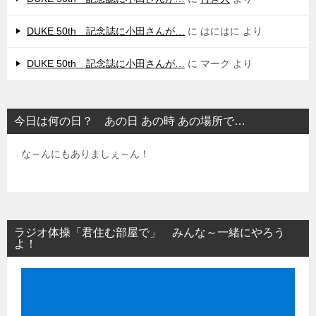
DUKE 50th 記念誌に小田さんが…
に
はにはに
より
DUKE 50th 記念誌に小田さんが…
に
マーク
より
今日は何の日？ あの日 あの時 あの場所で…
な～んにもありましぇ～ん！
ラジオ体操「君住む部屋で」 みんな～一緒にやろう
よ！
動
画
プ