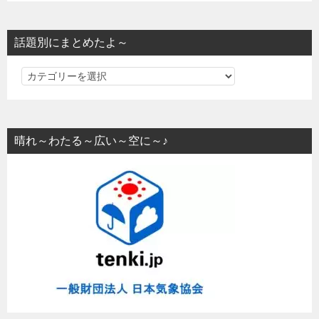
話題別にまとめたよ～
話
題
別
に
晴れ～わたる～広い～空に～♪
ま
と
め
た
よ
～