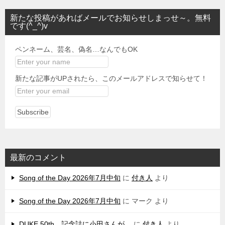
新たな投稿があればメールでお知らせしまっせ～。無料
です(^_^)v
ペンネーム、芸名、偽名…なんでもOK
新たな記事がUPされたら、このメールアドレスで知らせて！
最新のコメント
Song of the Day 2026年7月中旬
に
付き人
より
Song of the Day 2026年7月中旬
に
マーク
より
DUKE 50th 記念誌に小田さんが…
に
付き人
より