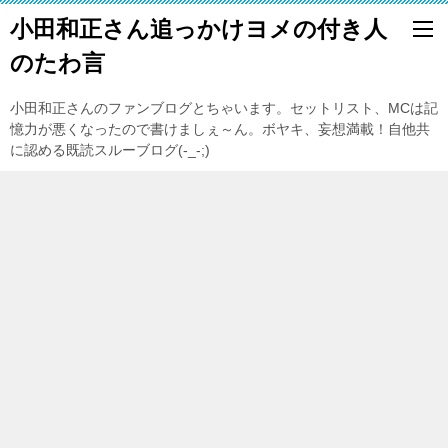
小田和正さん追っかけヨメの付き人
のたわ言
小田和正さんのファンブログとちゃいます。セットリスト、MCは記
憶力が悪くなったので書けましぇ～ん。ボヤキ、妄想満載！自他共
に認める既読スルーブログ(-_-;)