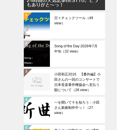
24時間の人気記事BEST10。どう
もありがと～っ！
日々チェックツール（49
view）
Song of the Day 2026年7月
中旬（32 view）
小田和正2016 【番外編】小
田さんの一回のコンサートで
日本音楽著作権協会へ支払う
額について（28 view）
一を聞いて十を知ろう：小田
さん新曲制作中っ！（27
view）