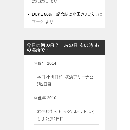
はにはに
より
DUKE 50th 記念誌に小田さんが…
に
マーク
より
今日は何の日？ あの日 あの時 あ
の場所で…
開催年
2014
本日 小田日和 横浜アリーナ公
演2日目
開催年
2016
君住む街へ ビッグパレットふく
しま公演2日目