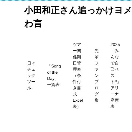
小田和正さん追っかけヨ
わ言
ツア
2025
ー関
先
「み
係期
輩
んな
日々
日管
フ
で自
「Song
チェ
理表
ァ
己ベ
of the
ック
（条
ン
ス
Day」
ツー
件付
ブ
ト!!」
一覧表
ル
き書
ロ
アリ
式
グ
ーナ
Excel
集
座席
表）
表