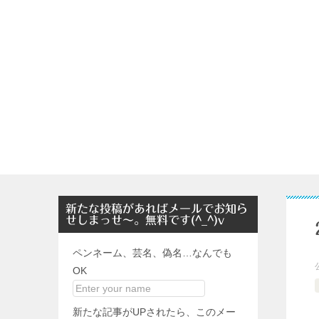
新たな投稿があればメールでお知ら
せしまっせ～。無料です(^_^)v
ペンネーム、芸名、偽名…なんでも
OK
新たな記事がUPされたら、このメー