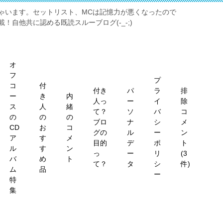
ゃいます。セットリスト、MCは記憶力が悪くなったので
！自他共に認める既読スルーブログ(-_-;)
オ
フ
プ
コ
付
付き
パ
ラ
排
ー
き
内
人っ
ー
イ
除
ス
人
緒
て？
ソ
バ
コ
の
の
の
ブロ
ナ
シ
メ
CD
お
コ
グの
ル
ー
ン
ア
す
メ
目的
デ
ポ
ト
ル
す
ン
っ
ー
リ
(3
バ
め
ト
て？
タ
シ
件)
ム
品
ー
特
集