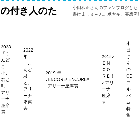
小田和正さんのファンブログとち
メの付き人のた
書けましぇ～ん。ボヤキ、妄想満載
小
2023
2022
田
「こ
年
2018♪
さ
んど
「こ
ＥＮ
ん
こ
んど
ＣＯ
の
そ、
2019 年
君
ＲＥ!!
CD
君と
♪ENCORE!!ENCORE!!
と」
♪ アリ
ア
!!」
♪アリーナ座席表
アリ
ーナ
ル
アリ
ーナ
座席
バ
ーナ
座席
表
ム
座席
表
特
表
集