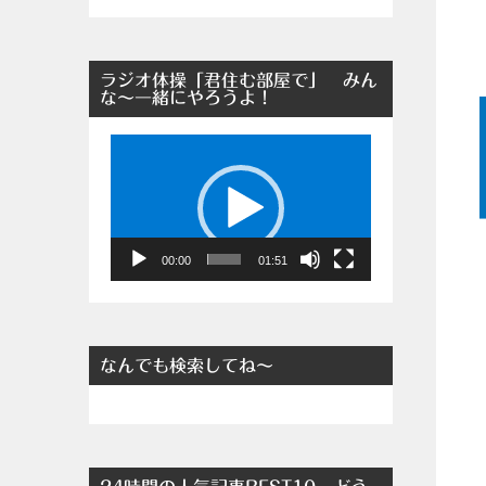
ラジオ体操「君住む部屋で」 みん
な～一緒にやろうよ！
動
画
プ
レ
ー
00:00
01:51
ヤ
ー
なんでも検索してね～