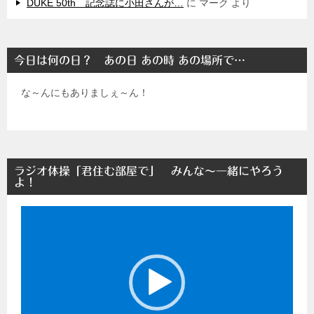
DUKE 50th 記念誌に小田さんが…
に
マーク
より
今日は何の日？ あの日 あの時 あの場所で…
な～んにもありましぇ～ん！
ラジオ体操「君住む部屋で」 みんな～一緒にやろう
よ！
動
画
プ
レ
ー
ヤ