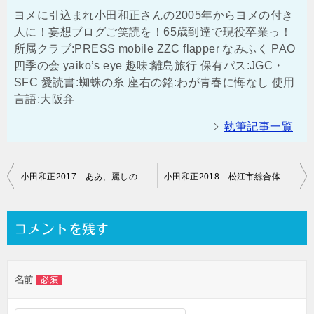
ヨメに引込まれ小田和正さんの2005年からヨメの付き
人に！妄想ブログご笑読を！65歳到達で現役卒業っ！
所属クラブ:PRESS mobile ZZC flapper なみふく PAO
四季の会 yaiko’s eye 趣味:離島旅行 保有パス:JGC・
SFC 愛読書:蜘蛛の糸 座右の銘:わが青春に悔なし 使用
言語:大阪弁
執筆記事一覧
投
小田和正2017 ああ、麗しの出雲ドーム
小田和正2018 松江市総合体育館 ご当地紀行訪問先を予想する
稿
ナ
コメントを残す
ビ
ゲ
名前
必須
ー
シ