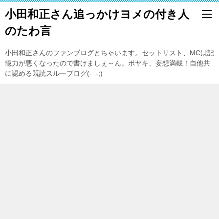
小田和正さん追っかけヨメの付き人
のたわ言
小田和正さんのファンブログとちゃいます。セットリスト、MCは記
憶力が悪くなったので書けましぇ～ん。ボヤキ、妄想満載！自他共
に認める既読スルーブログ(-_-;)