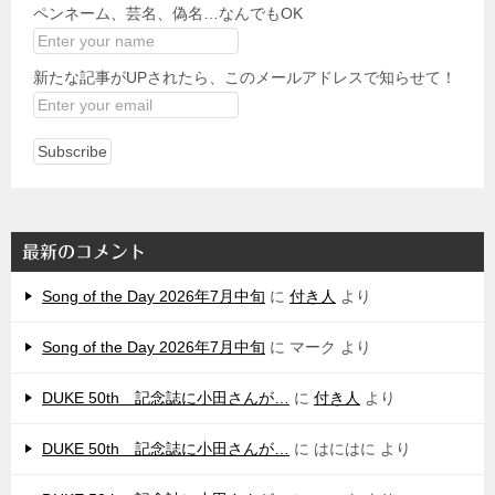
ペンネーム、芸名、偽名…なんでもOK
新たな記事がUPされたら、このメールアドレスで知らせて！
最新のコメント
Song of the Day 2026年7月中旬
に
付き人
より
Song of the Day 2026年7月中旬
に
マーク
より
DUKE 50th 記念誌に小田さんが…
に
付き人
より
DUKE 50th 記念誌に小田さんが…
に
はにはに
より