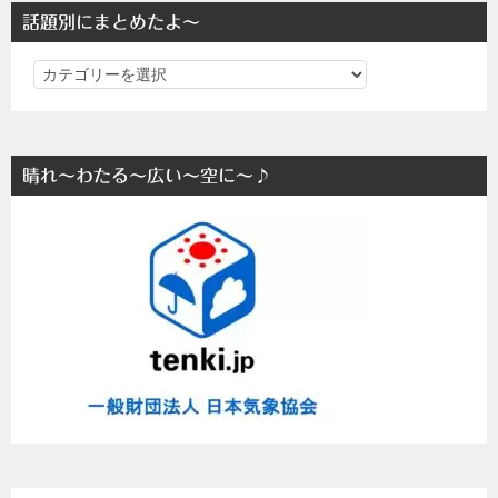
話題別にまとめたよ～
話
題
別
に
晴れ～わたる～広い～空に～♪
ま
と
め
た
よ
～