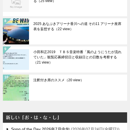
る（25 view）
2025 あなぶきアリーナ香川への道 その11 アリーナ座席
表を妄想する（22 view）
小田和正2019 ＴＢＳ音楽特番「風のようにうたが流れ
ていた」観覧応募締切日と収録日との日数を考察する
（21 view）
注釈付き席のススメ（20 view）
新しい「お・は・な・し」
Song of the Day 2026年7月中旬
2026年07月24日(金曜日)