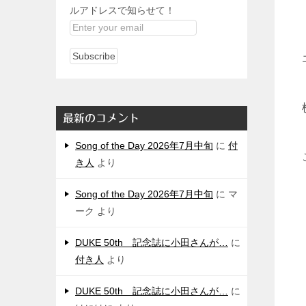
ルアドレスで知らせて！
最新のコメント
Song of the Day 2026年7月中旬
に
付
き人
より
Song of the Day 2026年7月中旬
に
マ
ーク
より
DUKE 50th 記念誌に小田さんが…
に
付き人
より
DUKE 50th 記念誌に小田さんが…
に