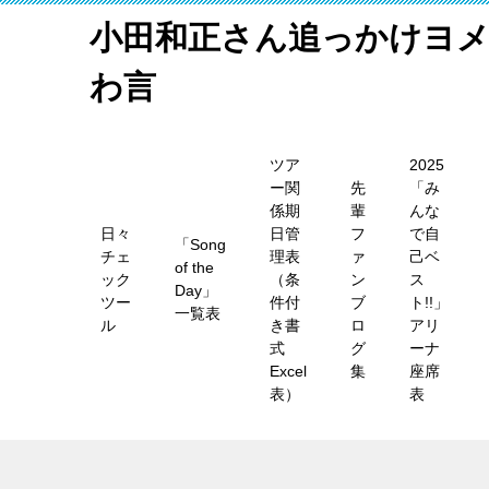
小田和正さん追っかけヨ
わ言
ツア
2025
ー関
先
「み
係期
輩
んな
日々
日管
フ
で自
「Song
チェ
理表
ァ
己ベ
of the
ック
（条
ン
ス
Day」
ツー
件付
ブ
ト!!」
一覧表
ル
き書
ロ
アリ
式
グ
ーナ
Excel
集
座席
表）
表