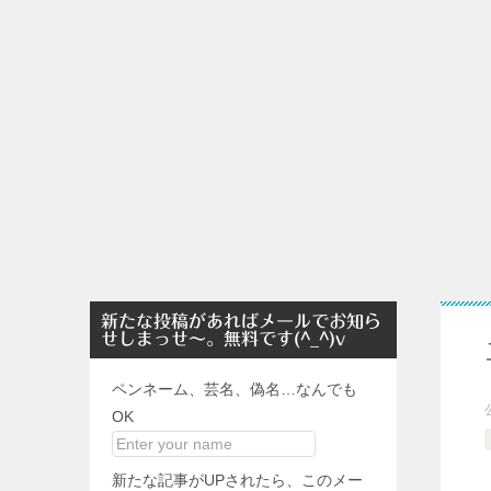
新たな投稿があればメールでお知ら
せしまっせ～。無料です(^_^)v
ペンネーム、芸名、偽名…なんでも
OK
新たな記事がUPされたら、このメー