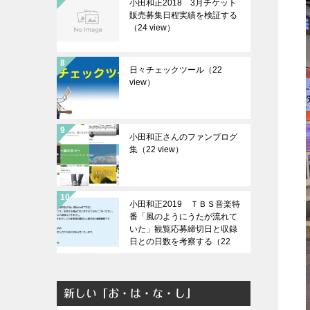
小田和正2018 3月チケット
販売募集日程実績を検証する
（24 view）
日々チェックツール（22
view）
小田和正さんのファンブログ
集（22 view）
小田和正2019 ＴＢＳ音楽特
番「風のようにうたが流れて
いた」観覧応募締切日と収録
日との日数を考察する（22
view）
新しい「お・は・な・し」