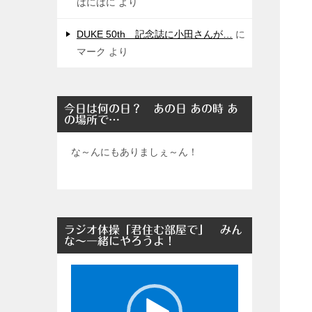
はにはに
より
DUKE 50th 記念誌に小田さんが…
に
マーク
より
今日は何の日？ あの日 あの時 あ
の場所で…
な～んにもありましぇ～ん！
ラジオ体操「君住む部屋で」 みん
な～一緒にやろうよ！
動
画
プ