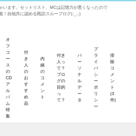
ゃいます。セットリスト、MCは記憶力が悪くなったので
！自他共に認める既読スルーブログ(-_-;)
オ
フ
プ
コ
付
付き
パ
ラ
排
ー
き
内
人っ
ー
イ
除
ス
人
緒
て？
ソ
バ
コ
の
の
の
ブロ
ナ
シ
メ
CD
お
コ
グの
ル
ー
ン
ア
す
メ
目的
デ
ポ
ト
ル
す
ン
っ
ー
リ
(3
バ
め
ト
て？
タ
シ
件)
ム
品
ー
特
集