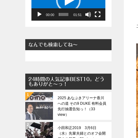
レ
ー
00:00
01:51
ヤ
ー
なんでも検索してね～
24時間の人気記事BEST10。どう
もありがと～っ！
2025 あなぶきアリーナ香川
への道 その9 DUKE 有料会員
先行抽選告知っ！（33
view）
小田和正2019 3月6日
（水）先輩夫婦とのオフ会開