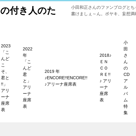
小田和正さんのファンブログとち
メの付き人のた
書けましぇ～ん。ボヤキ、妄想満載
小
2023
2022
田
「こ
年
2018♪
さ
んど
「こ
ＥＮ
ん
こ
んど
ＣＯ
の
そ、
2019 年
君
ＲＥ!!
CD
君と
♪ENCORE!!ENCORE!!
と」
♪ アリ
ア
!!」
♪アリーナ座席表
アリ
ーナ
ル
アリ
ーナ
座席
バ
ーナ
座席
表
ム
座席
表
特
表
集