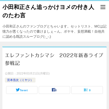
小田和正さん追っかけヨメの付き人
のたわ言
小田和正さんのファンブログとちゃいます。セットリスト、MCは記
憶力が悪くなったので書けましぇ～ん。ボヤキ、妄想満載！自他共
に認める既読スルーブログ(-_-;)
エレファントカシマシ 2022年新春ライブ
参戦記
公開日：
2022年03月21日(月曜日)
宮本浩次（ミヤジ）
Tweet
0
0