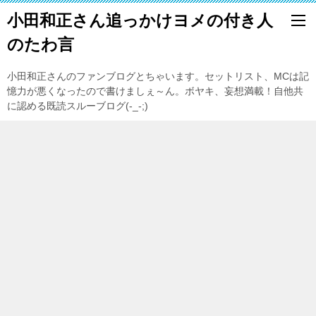
小田和正さん追っかけヨメの付き人
のたわ言
小田和正さんのファンブログとちゃいます。セットリスト、MCは記
憶力が悪くなったので書けましぇ～ん。ボヤキ、妄想満載！自他共
に認める既読スルーブログ(-_-;)