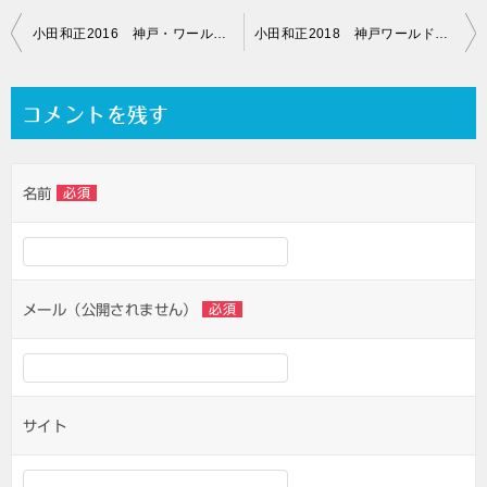
投
小田和正2016 神戸・ワールド記念ホールの帰路対策
小田和正2018 神戸ワールド記念ホールのチケットを検証する
稿
ナ
コメントを残す
ビ
ゲ
名前
必須
ー
シ
ョ
ン
メール（公開されません）
必須
サイト