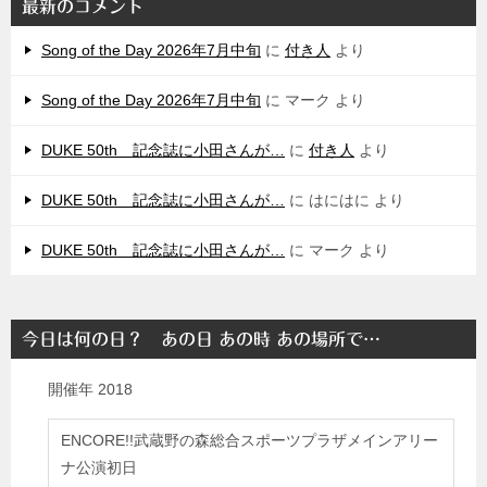
最新のコメント
Song of the Day 2026年7月中旬
に
付き人
より
Song of the Day 2026年7月中旬
に
マーク
より
DUKE 50th 記念誌に小田さんが…
に
付き人
より
DUKE 50th 記念誌に小田さんが…
に
はにはに
より
DUKE 50th 記念誌に小田さんが…
に
マーク
より
今日は何の日？ あの日 あの時 あの場所で…
開催年
2018
ENCORE!!武蔵野の森総合スポーツプラザメインアリー
ナ公演初日