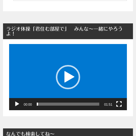
ラジオ体操「君住む部屋で」 みんな～一緒にやろう
よ！
動
画
プ
レ
ー
ヤ
ー
00:00
01:51
なんでも検索してね～