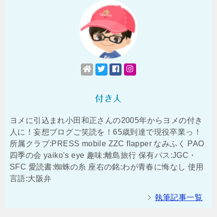
付き人
ヨメに引込まれ小田和正さんの2005年からヨメの付き
人に！妄想ブログご笑読を！65歳到達で現役卒業っ！
所属クラブ:PRESS mobile ZZC flapper なみふく PAO
四季の会 yaiko’s eye 趣味:離島旅行 保有パス:JGC・
SFC 愛読書:蜘蛛の糸 座右の銘:わが青春に悔なし 使用
言語:大阪弁
執筆記事一覧