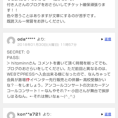
付き人さんのブログをおさらいしてチケット確保頑張りま
す！！
色々思うことはありますが文章にするのが苦手です。
既読スルー常習をお許しください。
oda*****
より:
返信
2018年01月30日(火曜日) 11時57分
SECRET: 0
PASS:
> hitominnさん コメントを書いて頂く時間を削ってでも、
ブログのおさらいをしてください。ただ前回と異なるのは、
WEBでPRESSへ入会出来る様になったので、なんちゃって
会員が激増
イベンター先行販売との併願←高校受験かい
な？…をしましょう。アンコールコンサートの次はカーテン
コールコンサート！←なんやそれ？←小田さんが舞台で挨拶
しはるねん。←それは無いなぁ～(^_^;)
kon**a721
より:
返信