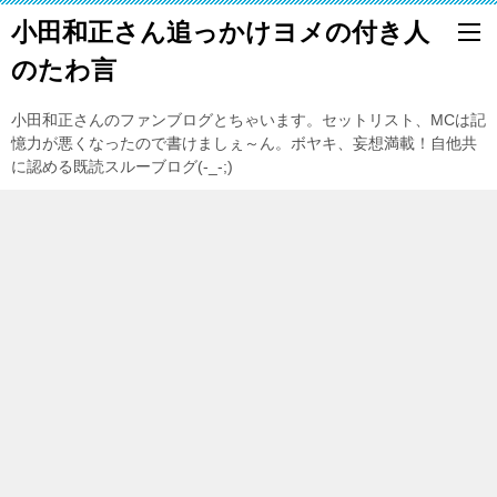
小田和正さん追っかけヨメの付き人
のたわ言
小田和正さんのファンブログとちゃいます。セットリスト、MCは記
憶力が悪くなったので書けましぇ～ん。ボヤキ、妄想満載！自他共
に認める既読スルーブログ(-_-;)