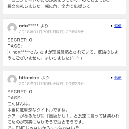
何回コンサートがあるか決まってゆく？のでしょうか。
長文失礼しました。兎に角、全力で応援して
oda*****
より:
返信
2018年01月29日(月曜日) 22時46分
SECRET: 0
PASS:
> nog*****さん さすが理論騒然とされていて、反論のしよ
うもございません。まいりました(^_^;)
hitominn
より:
返信
2018年01月30日(火曜日) 00時36分
SECRET: 0
PASS:
こんばんは。
本当に意味深なタイトルですね。
ツアーがあるたびに「最後かも！」と友達に言っては笑われ
てたのが現実になりそうで泣きそうです。
でもENDじゃないから～～泣かないぞ。