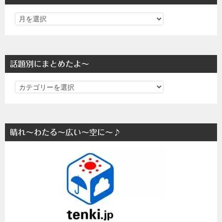
話題別にまとめたよ～
話
題
別
に
晴れ～わたる～広い～空に～♪
ま
と
め
た
よ
～