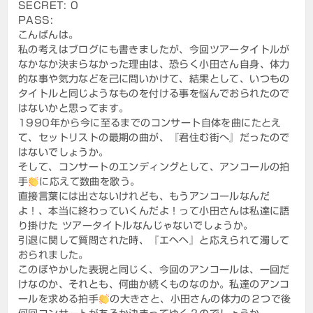
ン
SECRET: 0
PASS:
こんばんは。
私の考えはブログにも書きましたが、今回ツアータイトルが
なかなか決まらなかった理由は、恐らく小田さん自身、体力
的な事や気力などを己に問いかけて、結果として、いつもの
タイトルと同じようなものを付ける事を悩んでおられたので
はないかと思ってます。
1990年から今に至るまでのコンサート自体を曲にたとえ
て、セットリストの最期の曲が、『君住む街へ』だったので
はないでしょうか。
そして、コンサートのエンディングとして、アンコールの拍
手
に応えて数曲を歌う。
直接言葉には出さないけれども、もうアンコールなんだ
よ！、本当に終わっていくんだよ！って小田さんは私達に語
り掛けた ツアータイトルなんじゃないでしょうか。
引退に関して質問された時、『エヘヘ』と応えられて濁して
おられました。
このぼやかした表現と同じく、今回のアンコールは、一回だ
けなのか、それとも、何曲か続くものなのか。私達のアンコ
ールを求める拍手
の大きさと、小田さんの体力の２つで後