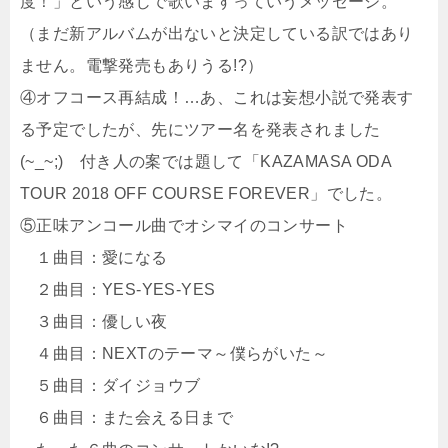
度！」という感じで歌いますっていうメッセージ。
（まだ新アルバムが出ないと決定している訳ではあり
ません。電撃発売もありうる!?）
④オフコース再結成！…あ、これは妄想小説で発表す
る予定でしたが、先にツアー名を発表されました
(~_~;) 付き人の案では題して「KAZAMASA ODA
TOUR 2018 OFF COURSE FOREVER」でした。
⑤正味アンコール曲でオシマイのコンサート
１曲目：愛になる
２曲目：YES-YES-YES
３曲目：優しい夜
４曲目：NEXTのテーマ～僕らがいた～
５曲目：ダイジョウブ
６曲目：また会える日まで