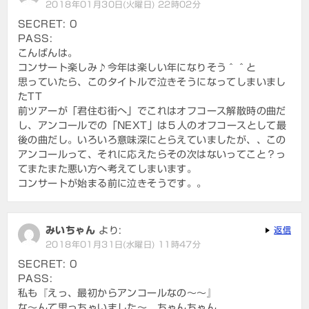
2018年01月30日(火曜日) 22時02分
SECRET: 0
PASS:
こんばんは。
コンサート楽しみ♪今年は楽しい年になりそう＾＾と
思っていたら、このタイトルで泣きそうになってしまいまし
たTT
前ツアーが「君住む街へ」でこれはオフコース解散時の曲だ
し、アンコールでの「NEXT」は５人のオフコースとして最
後の曲だし。いろいろ意味深にとらえていましたが、、この
アンコールって、それに応えたらその次はないってこと？っ
てまたまた悪い方へ考えてしまいます。
コンサートが始まる前に泣きそうです。。
みいちゃん
より:
返信
2018年01月31日(水曜日) 11時47分
SECRET: 0
PASS:
私も『えっ、最初からアンコールなの～～』
な～んて思っちゃいました～、ちゃんちゃん