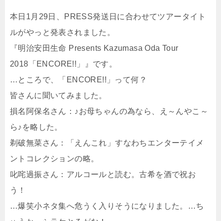
本日1月29日、PRESS発送日に合わせてツアータイト
ルがやっと発表されました。
『明治安田生命 Presents Kazumasa Oda Tour
2018「ENCORE!!」』です。
…ところで、「ENCORE!!」って何？
皆さんに聞いてみました。
損名阿保名さん：♪お母ちゃんの為なら、え～んやこ～
ら♪を略した。
剃破無菜さん：「えんこれ」すなわちエンターテイメ
ントコレクションの略。
叱咤過振さん：アルコールと読む。古希を酒で祝お
う！
…爆笑小ネタ集へ危うく入りそうになりました。…ち