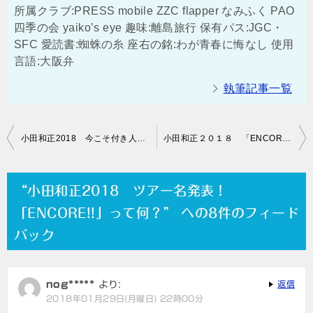
所属クラブ:PRESS mobile ZZC flapper なみふく PAO
四季の会 yaiko’s eye 趣味:離島旅行 保有パス:JGC・
SFC 愛読書:蜘蛛の糸 座右の銘:わが青春に悔なし 使用
言語:大阪弁
執筆記事一覧
投
小田和正2018 今こそ付き人のブログを読み返そう！
小田和正２０１８ 「ENCORE!!」の掲載の有無で各イベンターの情報感応度、本気度を調査する
稿
ナ
“小田和正2018 ツアー名発表！
ビ
「ENCORE!!」って何？” への8件のフィード
ゲ
バック
ー
シ
nog*****
より:
返信
ョ
2018年01月29日(月曜日) 22時00分