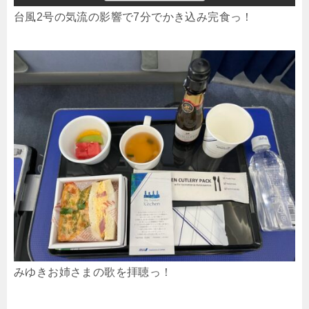
台風2号の気流の影響で7分でかき込み完食っ！
みゆきお姉さまの歌を拝聴っ！