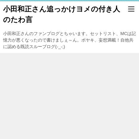
小田和正さん追っかけヨメの付き人
のたわ言
小田和正さんのファンブログとちゃいます。セットリスト、MCは記
憶力が悪くなったので書けましぇ～ん。ボヤキ、妄想満載！自他共
に認める既読スルーブログ(-_-;)