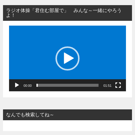
ラジオ体操「君住む部屋で」 みんな～一緒にやろう
よ！
動
画
プ
レ
ー
ヤ
ー
00:00
01:51
なんでも検索してね～