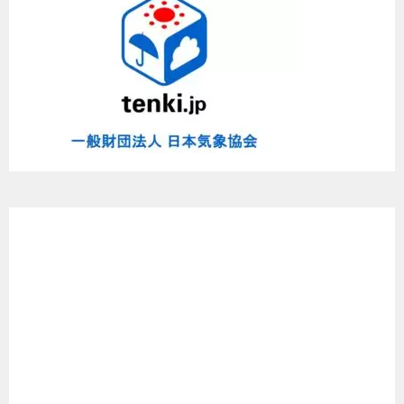
め
た
よ
～