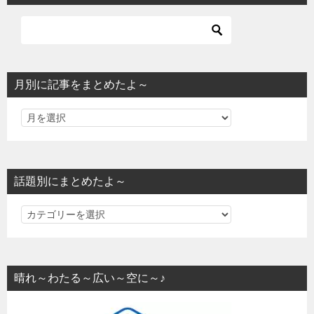
月別に記事をまとめたよ～
話題別にまとめたよ～
話
題
別
に
晴れ～わたる～広い～空に～♪
ま
と