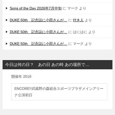
Song of the Day 2026年7月中旬
に
マーク
より
DUKE 50th 記念誌に小田さんが…
に
付き人
より
DUKE 50th 記念誌に小田さんが…
に
はにはに
より
DUKE 50th 記念誌に小田さんが…
に
マーク
より
今日は何の日？ あの日 あの時 あの場所で…
開催年
2018
ENCORE!!武蔵野の森総合スポーツプラザメインアリー
ナ公演初日