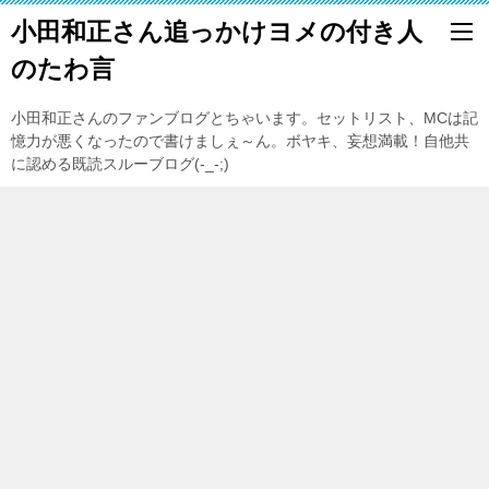
小田和正さん追っかけヨメの付き人
のたわ言
小田和正さんのファンブログとちゃいます。セットリスト、MCは記
憶力が悪くなったので書けましぇ～ん。ボヤキ、妄想満載！自他共
に認める既読スルーブログ(-_-;)