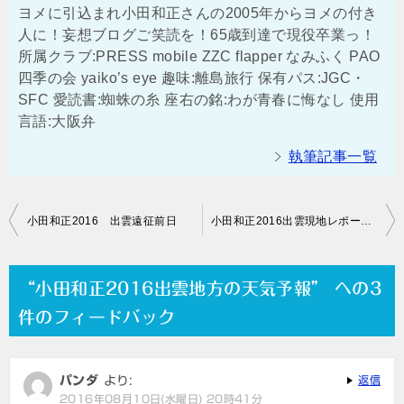
ヨメに引込まれ小田和正さんの2005年からヨメの付き
人に！妄想ブログご笑読を！65歳到達で現役卒業っ！
所属クラブ:PRESS mobile ZZC flapper なみふく PAO
四季の会 yaiko’s eye 趣味:離島旅行 保有パス:JGC・
SFC 愛読書:蜘蛛の糸 座右の銘:わが青春に悔なし 使用
言語:大阪弁
執筆記事一覧
投
小田和正2016 出雲遠征前日
小田和正2016出雲現地レポート三宮バスターミナル
稿
ナ
“小田和正2016出雲地方の天気予報” への3
ビ
件のフィードバック
ゲ
ー
パンダ
より:
返信
シ
2016年08月10日(水曜日) 20時41分