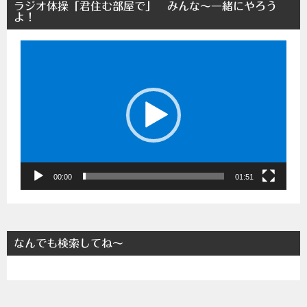
ラジオ体操「君住む部屋で」 みんな～一緒にやろう
よ！
動
画
プ
レ
ー
ヤ
ー
00:00
01:51
なんでも検索してね～