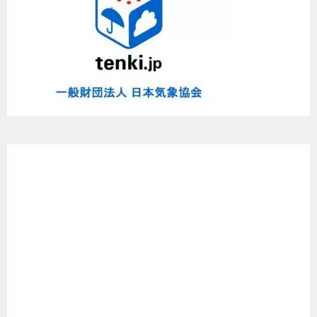
た
よ
～