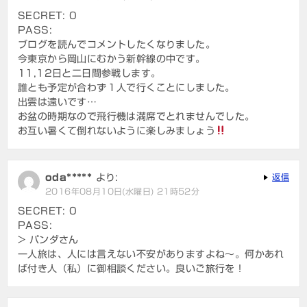
ョ
SECRET: 0
PASS:
ン
ブログを読んでコメントしたくなりました。
今東京から岡山にむかう新幹線の中です。
11,12日と二日間参戦します。
誰とも予定が合わず１人で行くことにしました。
出雲は遠いです…
お盆の時期なので飛行機は満席でとれませんでした。
お互い暑くて倒れないように楽しみましょう
oda*****
より:
返信
2016年08月10日(水曜日) 21時52分
SECRET: 0
PASS:
> パンダさん
一人旅は、人には言えない不安がありますよね～。何かあれ
ば付き人（私）に御相談ください。良いご旅行を！