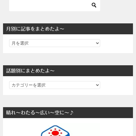
月別に記事をまとめたよ～
話題別にまとめたよ～
話
題
別
に
晴れ～わたる～広い～空に～♪
ま
と
め