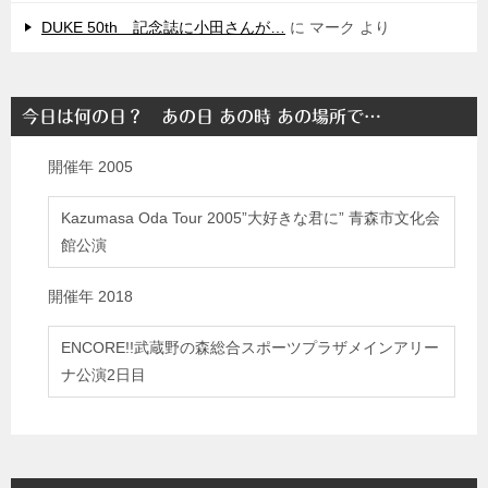
DUKE 50th 記念誌に小田さんが…
に
マーク
より
今日は何の日？ あの日 あの時 あの場所で…
開催年
2005
Kazumasa Oda Tour 2005”大好きな君に” 青森市文化会
館公演
開催年
2018
ENCORE!!武蔵野の森総合スポーツプラザメインアリー
ナ公演2日目