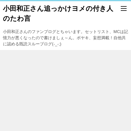
小田和正さん追っかけヨメの付き人
のたわ言
小田和正さんのファンブログとちゃいます。セットリスト、MCは記
憶力が悪くなったので書けましぇ～ん。ボヤキ、妄想満載！自他共
に認める既読スルーブログ(-_-;)