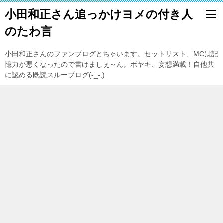
小田和正さん追っかけヨメの付き人
のたわ言
小田和正さんのファンブログとちゃいます。セットリスト、MCは記
憶力が悪くなったので書けましぇ～ん。ボヤキ、妄想満載！自他共
に認める既読スルーブログ(-_-;)