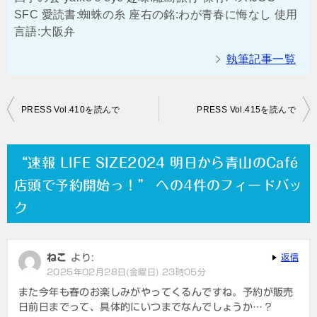
SFC 愛読書:蜘蛛の糸 座右の銘:わが青春に悔なし 使用
言語:大阪弁
執筆記事一覧
投
PRESS Vol.410を読んで
PRESS Vol.415を読んで
稿
ナ
“速報 LIFE SIZE2024 明日から青山のCafé
ビ
店頭で予約開始っ！” への4件のフィードバッ
ゲ
ク
ー
シ
ねこ
より:
返信
ョ
2025年02月28日(金曜日) 23時05分
ン
また今年も春のお楽しみがやってくるんですね。予約が販売
日前日までって、具体的にいつまでなんでしょうか…？