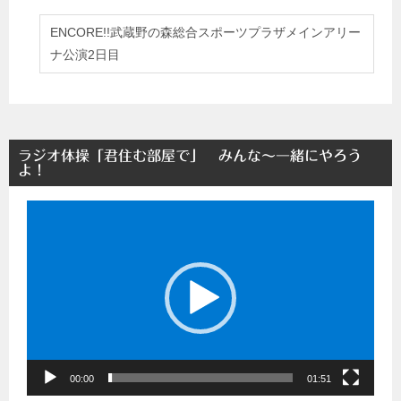
ENCORE!!武蔵野の森総合スポーツプラザメインアリー
ナ公演2日目
ラジオ体操「君住む部屋で」 みんな～一緒にやろう
よ！
動
画
プ
レ
ー
ヤ
ー
00:00
01:51