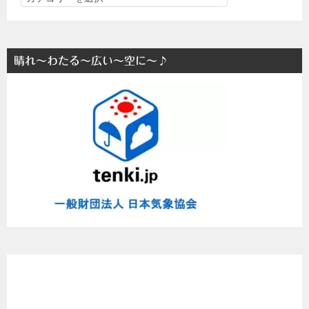
題
別
に
晴れ～わたる～広い～空に～♪
ま
と
め
た
よ
～