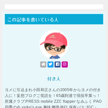
この記事を書いている人
付き人
ヨメに引込まれ小田和正さんの2005年からヨメの付き
人に！妄想ブログご笑読を！65歳到達で現役卒業っ！
所属クラブ:PRESS mobile ZZC flapper なみふく PAO
四季の会 yaiko’s eye 趣味:離島旅行 保有パス:JGC・