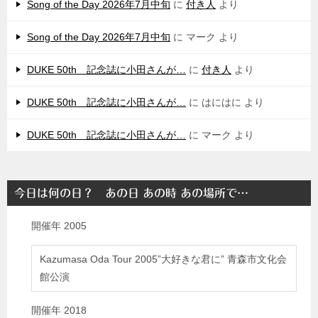
Song of the Day 2026年7月中旬
に
付き人
より
Song of the Day 2026年7月中旬
に
マーク
より
DUKE 50th 記念誌に小田さんが…
に
付き人
より
DUKE 50th 記念誌に小田さんが…
に
はにはに
より
DUKE 50th 記念誌に小田さんが…
に
マーク
より
今日は何の日？ あの日 あの時 あの場所で…
開催年
2005
Kazumasa Oda Tour 2005”大好きな君に” 青森市文化会
館公演
開催年
2018