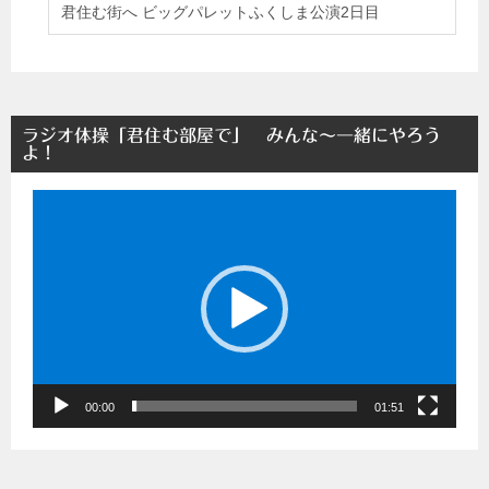
君住む街へ ビッグパレットふくしま公演2日目
ラジオ体操「君住む部屋で」 みんな～一緒にやろう
よ！
動
画
プ
レ
ー
ヤ
ー
00:00
01:51