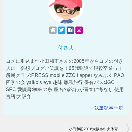
付き人
ヨメに引込まれ小田和正さんの2005年からヨメの付き
人に！妄想ブログご笑読を！65歳到達で現役卒業っ！
所属クラブ:PRESS mobile ZZC flapper なみふく PAO
四季の会 yaiko’s eye 趣味:離島旅行 保有パス:JGC・
SFC 愛読書:蜘蛛の糸 座右の銘:わが青春に悔なし 使用
言語:大阪弁
執筆記事一覧
投
小田和正2016大阪市中央体育館チケットをGETせよ！