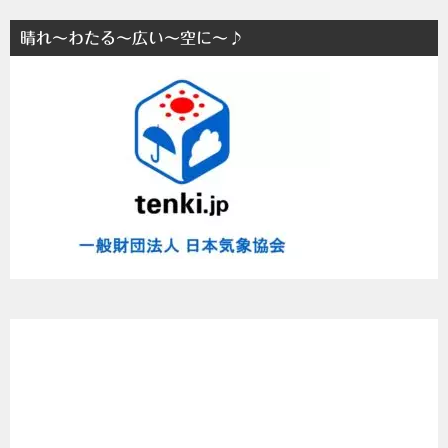
に
晴れ～わたる～広い～空に～♪
ま
と
め
た
よ
～