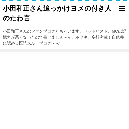
小田和正さん追っかけヨメの付き人
のたわ言
小田和正さんのファンブログとちゃいます。セットリスト、MCは記
憶力が悪くなったので書けましぇ～ん。ボヤキ、妄想満載！自他共
に認める既読スルーブログ(-_-;)