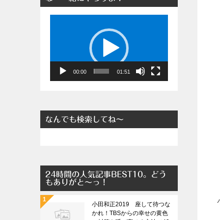
動
画
プ
レ
ー
00:00
01:51
ヤ
ー
なんでも検索してね～
24時間の人気記事BEST10。どう
もありがと～っ！
小田和正2019 座して待つな
かれ！TBSからの幸せの黄色