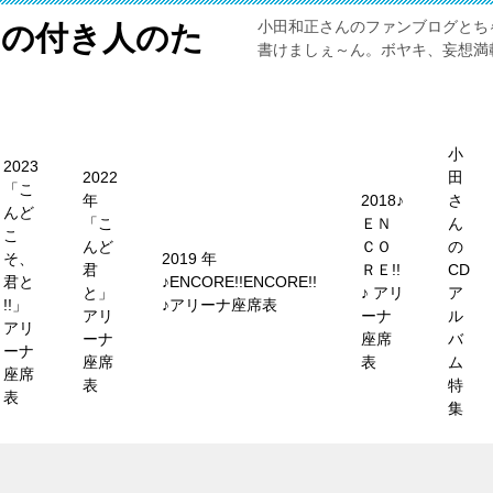
小田和正さんのファンブログとち
メの付き人のた
書けましぇ～ん。ボヤキ、妄想満載
小
2023
2022
田
「こ
年
2018♪
さ
んど
「こ
ＥＮ
ん
こ
んど
ＣＯ
の
そ、
2019 年
君
ＲＥ!!
CD
君と
♪ENCORE!!ENCORE!!
と」
♪ アリ
ア
!!」
♪アリーナ座席表
アリ
ーナ
ル
アリ
ーナ
座席
バ
ーナ
座席
表
ム
座席
表
特
表
集