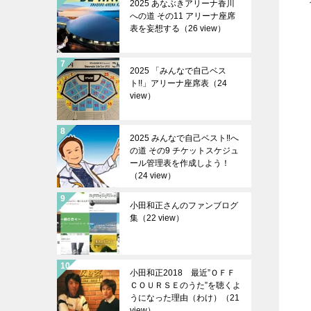
2025 あなぶきアリーナ香川
への道 その11 アリーナ座席
表を妄想する（26 view）
2025 「みんなで自己ベス
ト!!」アリーナ座席表（24
view）
2025 みんなで自己ベスト‼︎へ
の道 その9 チケットスケジュ
ール管理表を作成しよう！
（24 view）
小田和正さんのファンブログ
集（22 view）
小田和正2018 最近”ＯＦＦ
ＣＯＵＲＳＥのうた”を聴くよ
うになった理由（わけ）（21
view）