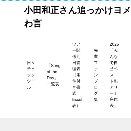
小田和正さん追っかけヨ
わ言
ツア
2025
ー関
先
「み
係期
輩
んな
日々
日管
フ
で自
「Song
チェ
理表
ァ
己ベ
of the
ック
（条
ン
ス
Day」
ツー
件付
ブ
ト!!」
一覧表
ル
き書
ロ
アリ
式
グ
ーナ
Excel
集
座席
表）
表