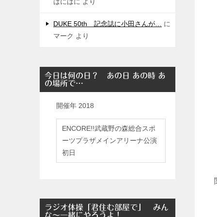
はにはに
より
DUKE 50th 記念誌に小田さんが…
に
マーク
より
今日は何の日？ あの日 あの時 あ
の場所で…
開催年
2018
ENCORE!!武蔵野の森総合スポ
ーツプラザメインアリーナ公演
初日
ラジオ体操「君住む部屋で」 みん
な～一緒にやろうよ！