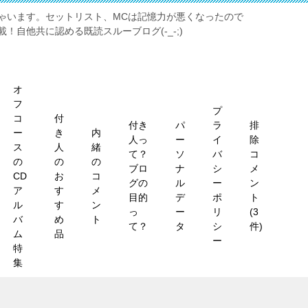
ゃいます。セットリスト、MCは記憶力が悪くなったので
！自他共に認める既読スルーブログ(-_-;)
オ
フ
プ
コ
付
付き
パ
ラ
排
ー
き
内
人っ
ー
イ
除
ス
人
緒
て？
ソ
バ
コ
の
の
の
ブロ
ナ
シ
メ
CD
お
コ
グの
ル
ー
ン
ア
す
メ
目的
デ
ポ
ト
ル
す
ン
っ
ー
リ
(3
バ
め
ト
て？
タ
シ
件)
ム
品
ー
特
集