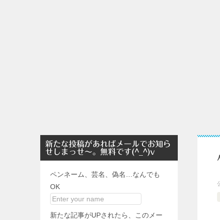
新たな投稿があればメールでお知ら
せしまっせ～。無料です(^_^)v
ペンネーム、芸名、偽名…なんでも
OK
新たな記事がUPされたら、このメー