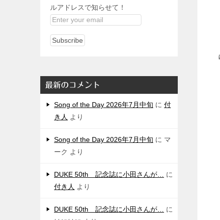
ルアドレスで知らせて！
最新のコメント
Song of the Day 2026年7月中旬
に
付
き人
より
Song of the Day 2026年7月中旬
に
マ
ーク
より
DUKE 50th 記念誌に小田さんが…
に
付き人
より
DUKE 50th 記念誌に小田さんが…
に