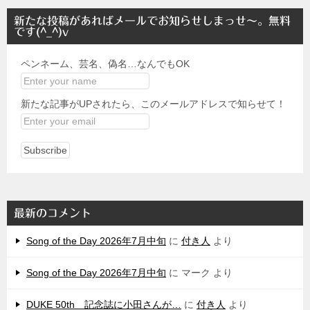
新たな投稿があればメールでお知らせしまっせ～。無料
です(^_^)v
ペンネーム、芸名、偽名…なんでもOK
新たな記事がUPされたら、このメールアドレスで知らせて！
最新のコメント
Song of the Day 2026年7月中旬
に
付き人
より
Song of the Day 2026年7月中旬
に
マーク
より
DUKE 50th 記念誌に小田さんが…
に
付き人
より