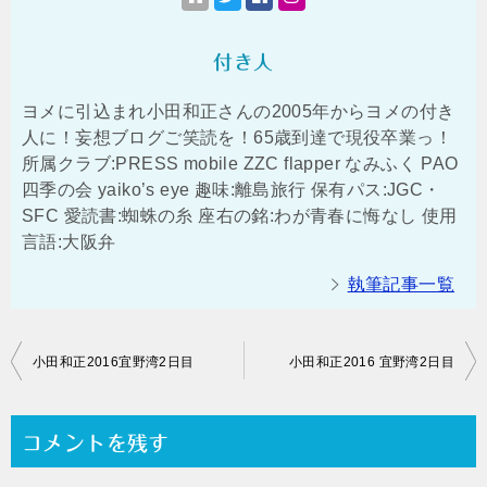
付き人
ヨメに引込まれ小田和正さんの2005年からヨメの付き
人に！妄想ブログご笑読を！65歳到達で現役卒業っ！
所属クラブ:PRESS mobile ZZC flapper なみふく PAO
四季の会 yaiko’s eye 趣味:離島旅行 保有パス:JGC・
SFC 愛読書:蜘蛛の糸 座右の銘:わが青春に悔なし 使用
言語:大阪弁
執筆記事一覧
投
小田和正2016宜野湾2日目
小田和正2016 宜野湾2日目
稿
ナ
コメントを残す
ビ