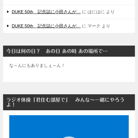
DUKE 50th 記念誌に小田さんが…
に
はにはに
より
DUKE 50th 記念誌に小田さんが…
に
マーク
より
今日は何の日？ あの日 あの時 あの場所で…
な～んにもありましぇ～ん！
ラジオ体操「君住む部屋で」 みんな～一緒にやろう
よ！
動
画
プ