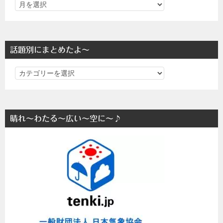
話題別にまとめたよ～
話
題
別
に
晴れ～わたる～広い～空に～♪
ま
と
め
た
よ
～