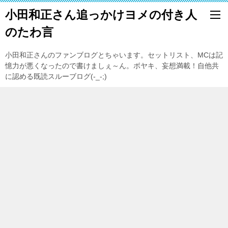
小田和正さん追っかけヨメの付き人
のたわ言
小田和正さんのファンブログとちゃいます。セットリスト、MCは記
憶力が悪くなったので書けましぇ～ん。ボヤキ、妄想満載！自他共
に認める既読スルーブログ(-_-;)