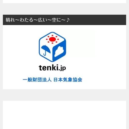
題
別
に
晴れ～わたる～広い～空に～♪
ま
と
め
た
よ
～