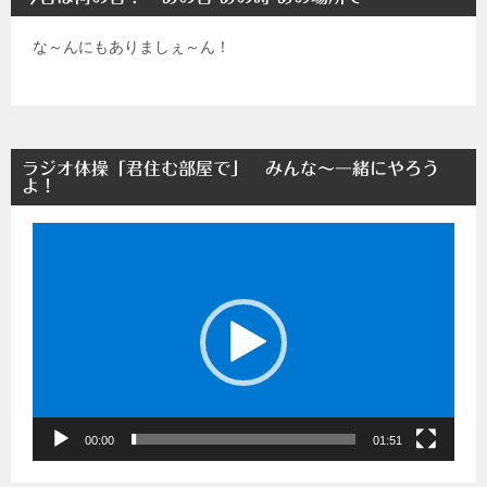
な～んにもありましぇ～ん！
ラジオ体操「君住む部屋で」 みんな～一緒にやろう
よ！
動
画
プ
レ
ー
ヤ
ー
00:00
01:51