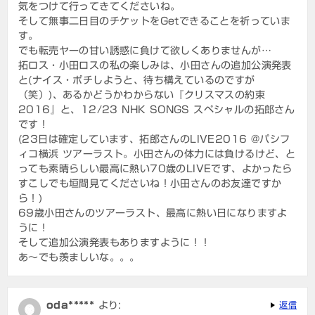
気をつけて行ってきてくださいね。
そして無事二日目のチケットをGetできることを祈っていま
す。
でも転売ヤーの甘い誘惑に負けて欲しくありませんが…
拓ロス・小田ロスの私の楽しみは、小田さんの追加公演発表
と(ナイス・ポチしようと、待ち構えているのですが
（笑）)、あるかどうかわからない『クリスマスの約束
2016』と、12/23 NHK SONGS スペシャルの拓郎さん
です！
(23日は確定しています、拓郎さんのLIVE2016 @パシフ
ィコ横浜 ツアーラスト。小田さんの体力には負けるけど、と
っても素晴らしい最高に熱い70歳のLIVEです、よかったら
すこしでも垣間見てくださいね！小田さんのお友達ですか
ら！)
69歳小田さんのツアーラスト、最高に熱い日になりますよ
うに！
そして追加公演発表もありますように！！
あ～でも羨ましいな。。。
oda*****
より:
返信