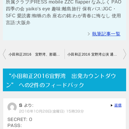
所属クラブ:PRESS mobile ZZC flapper なみふく PAO
四季の会 yaiko’s eye 趣味:離島旅行 保有パス:JGC・
SFC 愛読書:蜘蛛の糸 座右の銘:わが青春に悔なし 使用
言語:大阪弁
執筆記事一覧
投
小田和正2016 宜野湾、那覇のイベントについて
小田和正2016 宜野湾公演 通勤電車に揺られ…
稿
ナ
“小田和正2016宜野湾 出発カウントダウ
ビ
ン” への2件のフィードバック
ゲ
ー
S
より:
返信
シ
2016年10月28日(金曜日) 15時39分
ョ
SECRET: 0
PASS:
ン