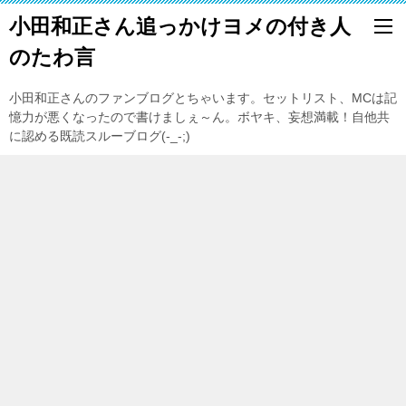
小田和正さん追っかけヨメの付き人
のたわ言
小田和正さんのファンブログとちゃいます。セットリスト、MCは記
憶力が悪くなったので書けましぇ～ん。ボヤキ、妄想満載！自他共
に認める既読スルーブログ(-_-;)