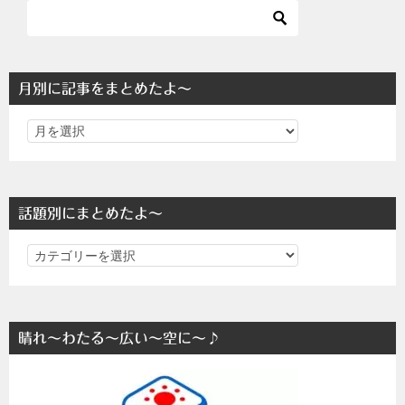
月別に記事をまとめたよ～
話題別にまとめたよ～
話
題
別
に
晴れ～わたる～広い～空に～♪
ま
と
め