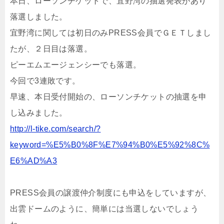
本日、ローソンチケットで、宜野湾の抽選発表があり
落選しました。
宜野湾に関しては初日のみPRESS会員でＧＥＴしまし
たが、２日目は落選。
ピーエムエージェンシーでも落選。
今回で3連敗です。
早速、本日受付開始の、ローソンチケットの抽選を申
し込みました。
http://l-tike.com/search/?
keyword=%E5%B0%8F%E7%94%B0%E5%92%8C%
E6%AD%A3
PRESS会員の譲渡仲介制度にも申込をしていますが、
出雲ドームのように、簡単には当選しないでしょう