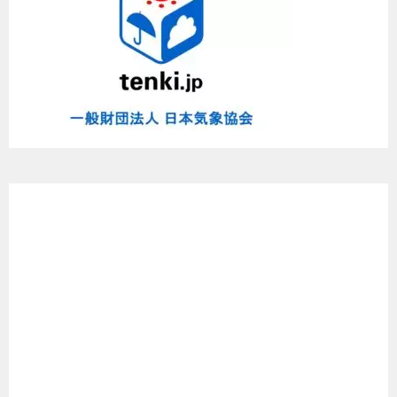
た
よ
～