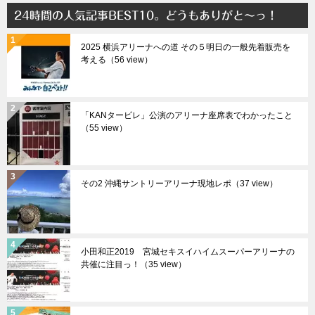
24時間の人気記事BEST10。どうもありがと～っ！
2025 横浜アリーナへの道 その５明日の一般先着販売を
考える（56 view）
「KANタービレ」公演のアリーナ座席表でわかったこと
（55 view）
その2 沖縄サントリーアリーナ現地レポ（37 view）
小田和正2019 宮城セキスイハイムスーパーアリーナの
共催に注目っ！（35 view）