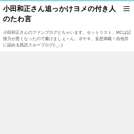
小田和正さん追っかけヨメの付き人
のたわ言
小田和正さんのファンブログとちゃいます。セットリスト、MCは記
憶力が悪くなったので書けましぇ～ん。ボヤキ、妄想満載！自他共
に認める既読スルーブログ(-_-;)