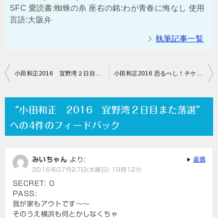
SFC 愛読書:蜘蛛の糸 座右の銘:わが青春に悔なし 使用
言語:大阪弁
執筆記事一覧
投
小田和正2016 宜野湾２日目チケット入手方法検討会議
小田和正2016 恐るべし！チケットぴあ
稿
ナ
“小田和正 2016 宜野湾２日目また落選”
ビ
への4件のフィードバック
ゲ
ー
みいちゃん
より:
返信
シ
2016年07月27日(水曜日) 19時12分
ョ
SECRET: 0
PASS:
ン
我が家もアウトです～～
そのうえ横浜も何とかしなくちゃ