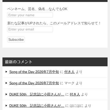
ペンネーム、芸名、偽名…なんでもOK
新たな記事がUPされたら、このメールアドレスで知らせて！
最新のコメント
Song of the Day 2026年7月中旬
に
付き人
より
Song of the Day 2026年7月中旬
に
マーク
より
DUKE 50th 記念誌に小田さんが…
に
付き人
より
DUKE 50th 記念誌に小田さんが…
に
はにはに
より