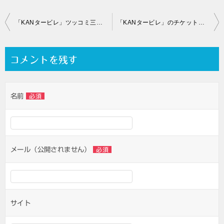
投
「KANタービレ」ツッコミ三連発っ！
「KANタービレ」のチケットはまだ販売される⁈
稿
ナ
コメントを残す
ビ
ゲ
名前
必須
ー
シ
ョ
ン
メール（公開されません）
必須
サイト