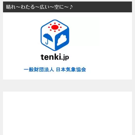
に
晴れ～わたる～広い～空に～♪
ま
と
め
た
よ
～