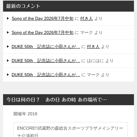
最新のコメント
Song of the Day 2026年7月中旬
に
付き人
より
Song of the Day 2026年7月中旬
に
マーク
より
DUKE 50th 記念誌に小田さんが…
に
付き人
より
DUKE 50th 記念誌に小田さんが…
に
はにはに
より
DUKE 50th 記念誌に小田さんが…
に
マーク
より
今日は何の日？ あの日 あの時 あの場所で…
開催年
2018
ENCORE!!武蔵野の森総合スポーツプラザメインアリー
ナ公演初日