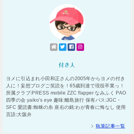
付き人
ヨメに引込まれ小田和正さんの2005年からヨメの付き
人に！妄想ブログご笑読を！65歳到達で現役卒業っ！
所属クラブ:PRESS mobile ZZC flapper なみふく PAO
四季の会 yaiko’s eye 趣味:離島旅行 保有パス:JGC・
SFC 愛読書:蜘蛛の糸 座右の銘:わが青春に悔なし 使用
言語:大阪弁
執筆記事一覧