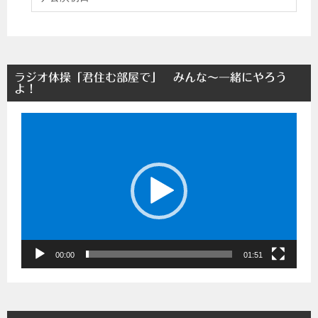
ラジオ体操「君住む部屋で」 みんな～一緒にやろう
よ！
動
画
プ
レ
ー
ヤ
ー
00:00
01:51