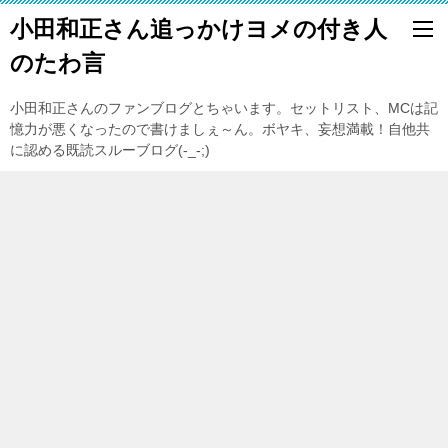
小田和正さん追っかけヨメの付き人
のたわ言
小田和正さんのファンブログとちゃいます。セットリスト、MCは記
憶力が悪くなったので書けましぇ～ん。ボヤキ、妄想満載！自他共
に認める既読スルーブログ(-_-;)