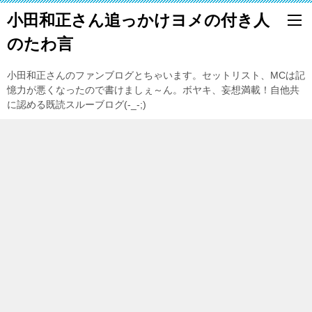
小田和正さん追っかけヨメの付き人
のたわ言
小田和正さんのファンブログとちゃいます。セットリスト、MCは記
憶力が悪くなったので書けましぇ～ん。ボヤキ、妄想満載！自他共
に認める既読スルーブログ(-_-;)