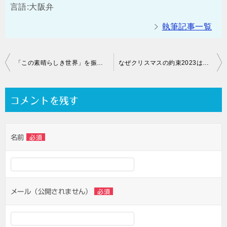
言語:大阪弁
執筆記事一覧
投
「この素晴らしき世界」を振り返る その1
なぜクリスマスの約束2023は無いと言い切れるのか？
稿
ナ
コメントを残す
ビ
ゲ
名前
必須
ー
シ
ョ
ン
メール（公開されません）
必須