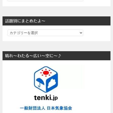
話題別にまとめたよ～
話
題
別
に
晴れ～わたる～広い～空に～♪
ま
と
め
た
よ
～