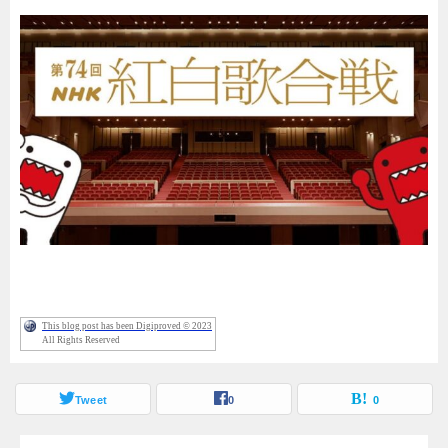
This blog post has been Digiproved © 2023
All Rights Reserved
Tweet
0
0