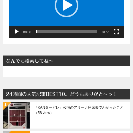
ー
ヤ
ー
00:00
01:51
なんでも検索してね～
24時間の人気記事BEST10。どうもありがと～っ！
「KANタービレ」公演のアリーナ座席表でわかったこと
（58 view）