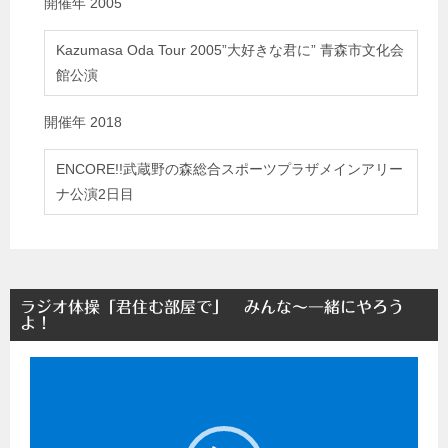
開催年
2005
Kazumasa Oda Tour 2005”大好きな君に” 青森市文化会
館公演
開催年
2018
ENCORE!!武蔵野の森総合スポーツプラザメインアリー
ナ公演2日目
ラジオ体操「君住む部屋で」 みんな～一緒にやろう
よ！
動
画
プ
レ