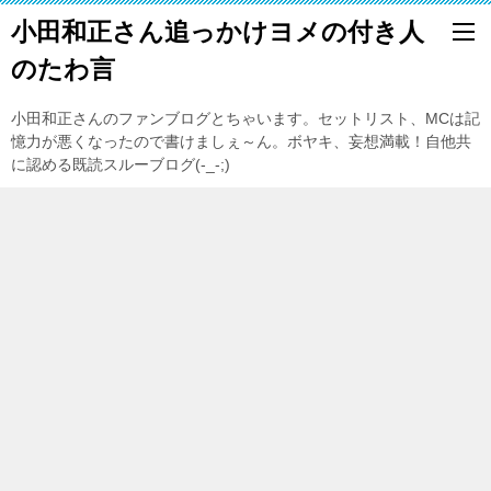
小田和正さん追っかけヨメの付き人
のたわ言
小田和正さんのファンブログとちゃいます。セットリスト、MCは記
憶力が悪くなったので書けましぇ～ん。ボヤキ、妄想満載！自他共
に認める既読スルーブログ(-_-;)