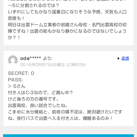
～5に分割されるのでは？
いずれにしてもかなり猛暑日になりそうな予感、天気も人口
密度も！
明日は出雲ドーム立案者の岩國さん母校・名門出雲高校の初
陣ですね！出雲の街もかなり静かになるのではないでしょう
か？！
oda*****
より:
返信
2016年08月7日(日曜日) 23時23分
SECRET: 0
PASS:
> Sさん
付き人はC-3なので、ど真ん中？
けど後ろの方の番号です。
出雲高校、良い試合でしたね。
こまめに水分補給と、前夜の寝不足は、絶対避けたいです
ね。夜行バスで出雲へ入る付き人は、爆睡あるのみ！