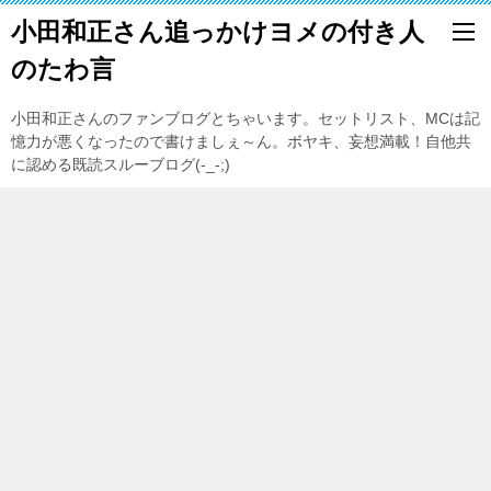
小田和正さん追っかけヨメの付き人
のたわ言
小田和正さんのファンブログとちゃいます。セットリスト、MCは記
憶力が悪くなったので書けましぇ～ん。ボヤキ、妄想満載！自他共
に認める既読スルーブログ(-_-;)