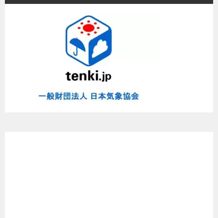
と
め
た
よ
～