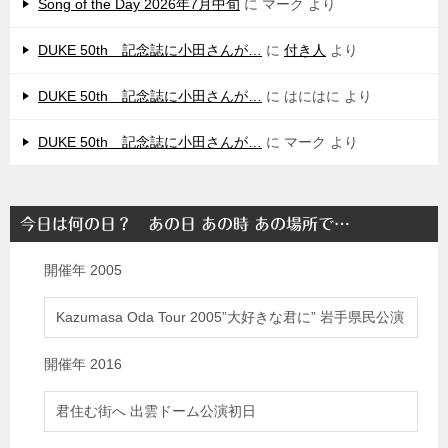
Song of the Day 2026年7月中旬
に
マーク
より
DUKE 50th 記念誌に小田さんが…
に
付き人
より
DUKE 50th 記念誌に小田さんが…
に
はにはに
より
DUKE 50th 記念誌に小田さんが…
に
マーク
より
今日は何の日？ あの日 あの時 あの場所で…
開催年
2005
Kazumasa Oda Tour 2005”大好きな君に” 岩手県民公演
開催年
2016
君住む街へ 出雲ドーム公演初日