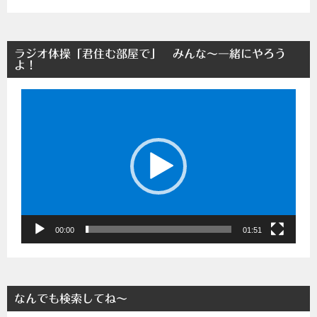
ラジオ体操「君住む部屋で」 みんな～一緒にやろう
よ！
動
画
プ
レ
ー
ヤ
ー
00:00
01:51
なんでも検索してね～