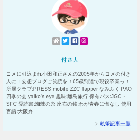
付き人
ヨメに引込まれ小田和正さんの2005年からヨメの付き
人に！妄想ブログご笑読を！65歳到達で現役卒業っ！
所属クラブ:PRESS mobile ZZC flapper なみふく PAO
四季の会 yaiko’s eye 趣味:離島旅行 保有パス:JGC・
SFC 愛読書:蜘蛛の糸 座右の銘:わが青春に悔なし 使用
言語:大阪弁
執筆記事一覧