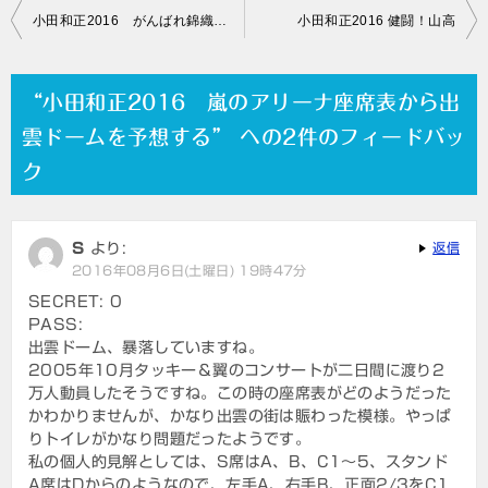
投
小田和正2016 がんばれ錦織、渡利、錦織、山高！【小田さんの情報はありません】
小田和正2016 健闘！山高
稿
ナ
“小田和正2016 嵐のアリーナ座席表から出
ビ
雲ドームを予想する” への2件のフィードバッ
ゲ
ク
ー
シ
S
より:
返信
ョ
2016年08月6日(土曜日) 19時47分
ン
SECRET: 0
PASS:
出雲ドーム、暴落していますね。
2005年10月タッキー＆翼のコンサートが二日間に渡り2
万人動員したそうですね。この時の座席表がどのようだった
かわかりませんが、かなり出雲の街は賑わった模様。やっぱ
りトイレがかなり問題だったようです。
私の個人的見解としては、S席はA、B、C1～5、スタンド
A席はDからのようなので、左手A、右手B、正面2/3をC1