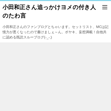
小田和正さん追っかけヨメの付き人
のたわ言
小田和正さんのファンブログとちゃいます。セットリスト、MCは記
憶力が悪くなったので書けましぇ～ん。ボヤキ、妄想満載！自他共
に認める既読スルーブログ(-_-;)