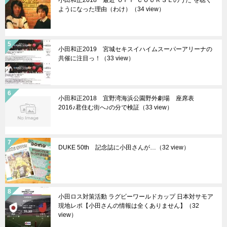
小田和正2018 最近”ＯＦＦ ＣＯＵＲＳＥのうた”を聴く
ようになった理由（わけ）（34 view）
小田和正2019 宮城セキスイハイムスーパーアリーナの
共催に注目っ！（33 view）
小田和正2018 宜野湾海浜公園野外劇場 座席表
2016♪君住む街へ♪の分で検証（33 view）
DUKE 50th 記念誌に小田さんが…（32 view）
小田ロス対策活動 ラグビーワールドカップ 日本対サモア
現地レポ【小田さんの情報は全くありません】（32
view）