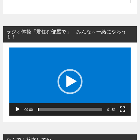
ラジオ体操「君住む部屋で」 みんな～一緒にやろう
よ！
動
画
プ
レ
ー
ヤ
ー
00:00
01:51
なんでも検索してね～