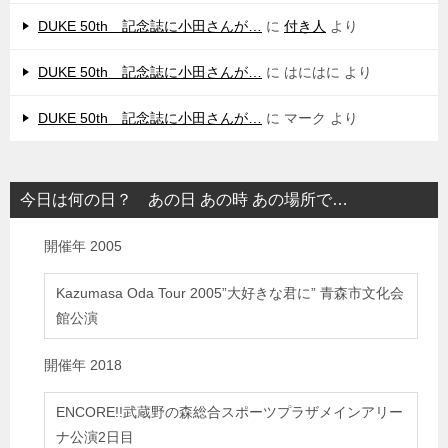
DUKE 50th 記念誌に小田さんが…
に
付き人
より
DUKE 50th 記念誌に小田さんが…
に
はにはに
より
DUKE 50th 記念誌に小田さんが…
に
マーク
より
今日は何の日？ あの日 あの時 あの場所で…
開催年
2005
Kazumasa Oda Tour 2005”大好きな君に” 青森市文化会
館公演
開催年
2018
ENCORE!!武蔵野の森総合スポーツプラザメインアリー
ナ公演2日目