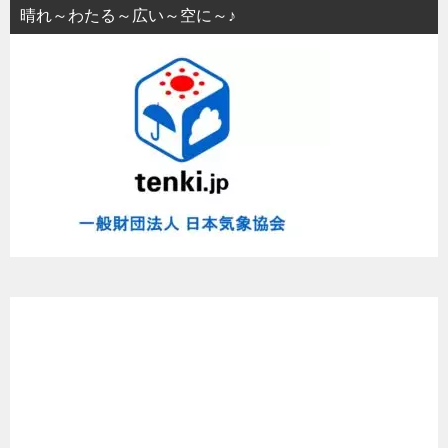
晴れ～わたる～広い～空に～♪
ま
と
め
た
よ
～