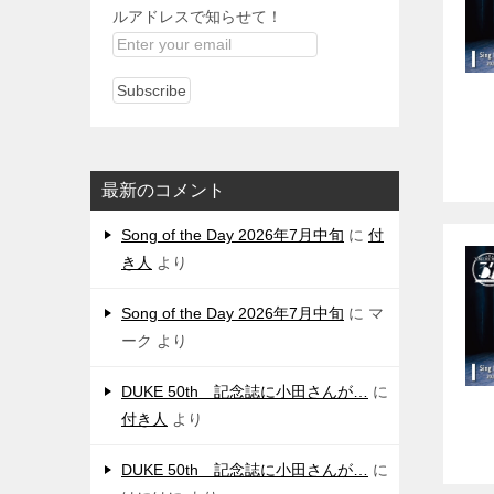
ルアドレスで知らせて！
最新のコメント
Song of the Day 2026年7月中旬
に
付
き人
より
Song of the Day 2026年7月中旬
に
マ
ーク
より
DUKE 50th 記念誌に小田さんが…
に
付き人
より
DUKE 50th 記念誌に小田さんが…
に