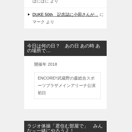
はにはに
より
DUKE 50th 記念誌に小田さんが…
に
マーク
より
今日は何の日？ あの日 あの時 あ
の場所で…
開催年
2018
ENCORE!!武蔵野の森総合スポ
ーツプラザメインアリーナ公演
初日
ラジオ体操「君住む部屋で」 みん
な～一緒にやろうよ！