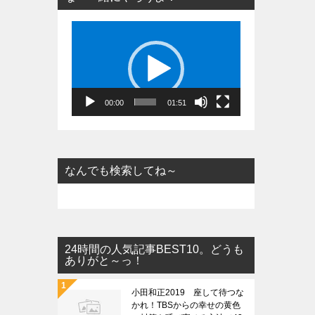
動
画
プ
レ
ー
00:00
01:51
ヤ
ー
なんでも検索してね～
24時間の人気記事BEST10。どうも
ありがと～っ！
小田和正2019 座して待つな
かれ！TBSからの幸せの黄色