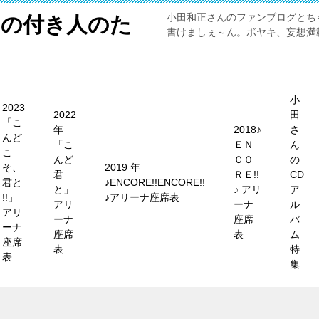
小田和正さんのファンブログとち
メの付き人のた
書けましぇ～ん。ボヤキ、妄想満載
小
2023
2022
田
「こ
年
2018♪
さ
んど
「こ
ＥＮ
ん
こ
んど
ＣＯ
の
そ、
2019 年
君
ＲＥ!!
CD
君と
♪ENCORE!!ENCORE!!
と」
♪ アリ
ア
!!」
♪アリーナ座席表
アリ
ーナ
ル
アリ
ーナ
座席
バ
ーナ
座席
表
ム
座席
表
特
表
集