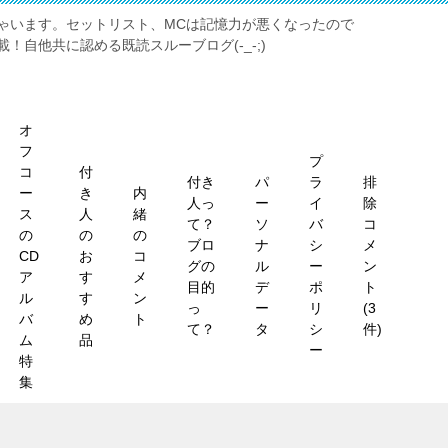
ゃいます。セットリスト、MCは記憶力が悪くなったので
！自他共に認める既読スルーブログ(-_-;)
オ
フ
プ
コ
付
付き
パ
ラ
排
ー
き
内
人っ
ー
イ
除
ス
人
緒
て？
ソ
バ
コ
の
の
の
ブロ
ナ
シ
メ
CD
お
コ
グの
ル
ー
ン
ア
す
メ
目的
デ
ポ
ト
ル
す
ン
っ
ー
リ
(3
バ
め
ト
て？
タ
シ
件)
ム
品
ー
特
集