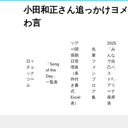
小田和正さん追っかけヨ
わ言
ツア
2025
ー関
先
「み
係期
輩
んな
日々
日管
フ
で自
「Song
チェ
理表
ァ
己ベ
of the
ック
（条
ン
ス
Day」
ツー
件付
ブ
ト!!」
一覧表
ル
き書
ロ
アリ
式
グ
ーナ
Excel
集
座席
表）
表