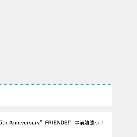
g 35th Anniversary”FRIENDS!”事前勉強っ！