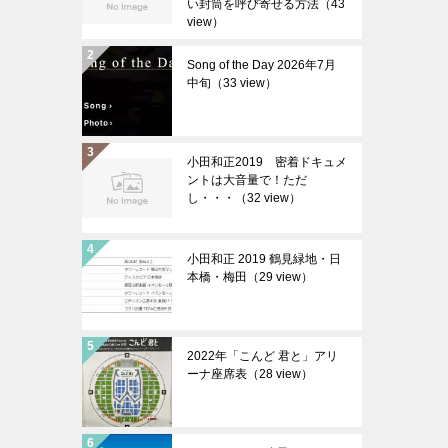
い封筒を呼び寄せる方法（43
view）
Song of the Day 2026年7月
中旬（33 view）
小田和正2019 密着ドキュメ
ントは大音量で！ただ
し・・・（32 view）
小田和正 2019 鶴見緑地・日
本橋・梅田（29 view）
2022年「こんど 君と」アリ
ーナ座席表（28 view）